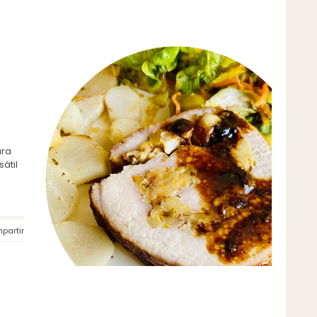
ara
átil
partir