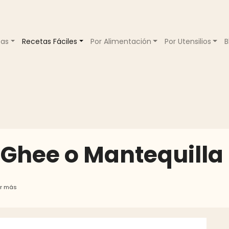
tas
Recetas Fáciles
Por Alimentación
Por Utensilios
B
 Ghee o Mantequilla
er más