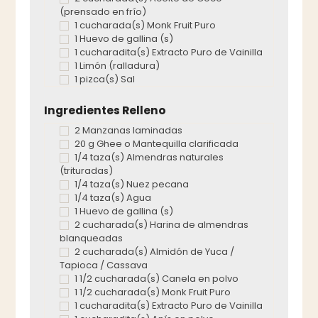
(prensado en frío)
1 cucharada(s) Monk Fruit Puro
1 Huevo de gallina (s)
1 cucharadita(s) Extracto Puro de Vainilla
1 Limón (ralladura)
1 pizca(s) Sal
Ingredientes Relleno
2 Manzanas laminadas
20 g Ghee o Mantequilla clarificada
1/4 taza(s) Almendras naturales
(trituradas)
1/4 taza(s) Nuez pecana
1/4 taza(s) Agua
1 Huevo de gallina (s)
2 cucharada(s) Harina de almendras
blanqueadas
2 cucharada(s) Almidón de Yuca /
Tapioca / Cassava
1 1/2 cucharada(s) Canela en polvo
1 1/2 cucharada(s) Monk Fruit Puro
1 cucharadita(s) Extracto Puro de Vainilla