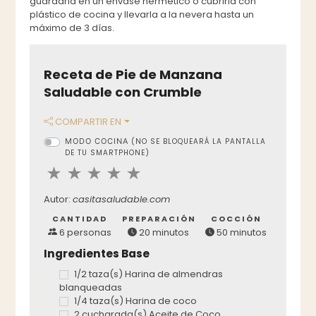
guardarla en un envase hermético o cubrirla con
plástico de cocina y llevarla a la nevera hasta un
máximo de 3 días.
Receta de Pie de Manzana
Saludable con Crumble
COMPARTIR EN
MODO COCINA
(NO SE BLOQUEARÁ LA PANTALLA
DE TU SMARTPHONE)
Autor:
casitasaludable.com
CANTIDAD
PREPARACIÓN
COCCIÓN
6 personas
20 minutos
50 minutos
Ingredientes Base
1/2 taza(s) Harina de almendras
blanqueadas
1/4 taza(s) Harina de coco
2 cucharada(s) Aceite de Coco