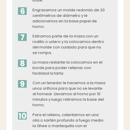
base.
6
Engrasamos un molde redondo de 20
centímetros de diámetro y le
adicionamos en la base papel de
horno.
7
Estiramos parte de la masa con un
rodillo o uslero y la colocamos dentro
del molde con cuidado para que no
se rompa.
8
La masa restante la colocamos en el
borde para poder rellenar con
facilidad la tarta.
9
Con un tenedor le hacemos a la masa
unos orificios para que no se levante
al hornear. Llevamos al horno por 10
minutos y luego retiramos la base del
horno.
10
Para el relleno, calentamos en una
olla o sartén profundo a fuego medio
la Ghee o mantequilla con el