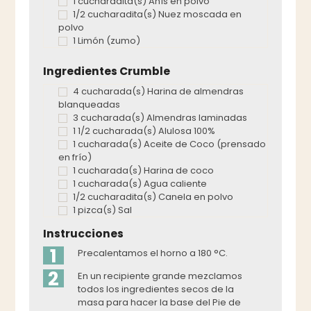
1 cucharadita(s) Anís en polvo
1/2 cucharadita(s) Nuez moscada en
polvo
1 Limón (zumo)
Ingredientes Crumble
4 cucharada(s) Harina de almendras
blanqueadas
3 cucharada(s) Almendras laminadas
1 1/2 cucharada(s) Alulosa 100%
1 cucharada(s) Aceite de Coco (prensado
en frío)
1 cucharada(s) Harina de coco
1 cucharada(s) Agua caliente
1/2 cucharadita(s) Canela en polvo
1 pizca(s) Sal
Instrucciones
1
Precalentamos el horno a 180 °C.
2
En un recipiente grande mezclamos
todos los ingredientes secos de la
masa para hacer la base del Pie de