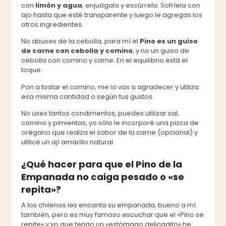
con
limón y agua
, enjuágala y escúrrela. Sofríela con
ajo hasta que esté transparente y luego le agregas los
otros ingredientes.
No abuses de la cebolla, para mí el
Pino es un guiso
de carne con cebolla y comino
, y no un guiso de
cebolla con comino y carne. En el equilibrio está el
toque.
Pon a tostar el comino, me lo vas a agradecer y utiliza
esa misma cantidad o según tus gustos.
No uses tantos condimentos, puedes utilizar sal,
comino y pimientas, yo sólo le incorporé una pizca de
orégano que realza el sabor de la carne (opcional) y
utilicé un ají amarillo natural.
¿Qué hacer para que el Pino de la
Empanada no caiga pesado o «se
repita»?
A los chilenos les encanta su empanada, bueno a mí
también, pero es muy famoso escuchar que el «Pino se
repite» y yo que tengo un «estómago delicadito» he