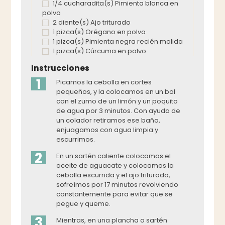
1/4 cucharadita(s) Pimienta blanca en
polvo
2 diente(s) Ajo triturado
1 pizca(s) Orégano en polvo
1 pizca(s) Pimienta negra recién molida
1 pizca(s) Cúrcuma en polvo
Instrucciones
1
Picamos la cebolla en cortes
pequeños, y la colocamos en un bol
con el zumo de un limón y un poquito
de agua por 3 minutos. Con ayuda de
un colador retiramos ese baño,
enjuagamos con agua limpia y
escurrimos.
2
En un sartén caliente colocamos el
aceite de aguacate y colocamos la
cebolla escurrida y el ajo triturado,
sofreímos por 17 minutos revolviendo
constantemente para evitar que se
pegue y queme.
3
Mientras, en una plancha o sartén