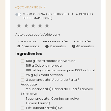
COMPARTIR EN
MODO COCINA
(NO SE BLOQUEARÁ LA PANTALLA
DE TU SMARTPHONE)
Autor:
casitasaludable.com
CANTIDAD
PREPARACIÓN
COCCIÓN
7 personas
10 minutos
40 minutos
Ingredientes
500 g Posta rosada de vacuno
185 g Cebolla morada
100 ml Jugo de uva sauvignon 100% natural
25 g Ají Amarillo fresco
3 cucharada(s) Aceite de Palta /
Aguacate
2 cucharada(s) Harina de Yuca / Tapioca
/ Cassava
1 cucharada(s) Comino en polvo
1 Limón (zumo)
1 1/2 cucharadita(s) Sal