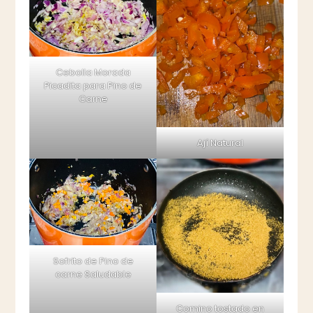
Cebolla Morada
Picadita para Pino de
Carne
Ají Natural
Sofrito de Pino de
carne Saludable
Comino tostado en