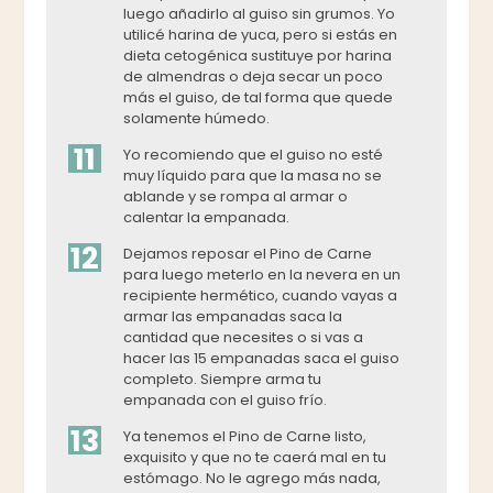
luego añadirlo al guiso sin grumos. Yo
utilicé harina de yuca, pero si estás en
dieta cetogénica sustituye por harina
de almendras o deja secar un poco
más el guiso, de tal forma que quede
solamente húmedo.
11
Yo recomiendo que el guiso no esté
muy líquido para que la masa no se
ablande y se rompa al armar o
calentar la empanada.
12
Dejamos reposar el Pino de Carne
para luego meterlo en la nevera en un
recipiente hermético, cuando vayas a
armar las empanadas saca la
cantidad que necesites o si vas a
hacer las 15 empanadas saca el guiso
completo. Siempre arma tu
empanada con el guiso frío.
13
Ya tenemos el Pino de Carne listo,
exquisito y que no te caerá mal en tu
estómago. No le agrego más nada,