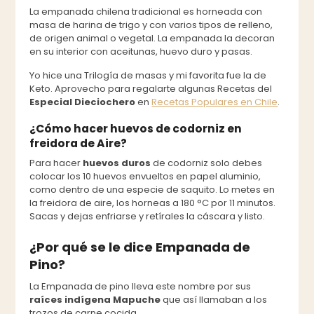
La empanada chilena tradicional es horneada con
masa de harina de trigo y con varios tipos de relleno,
de origen animal o vegetal. La empanada la decoran
en su interior con aceitunas, huevo duro y pasas.
Yo hice una Trilogía de masas y mi favorita fue la de
Keto. Aprovecho para regalarte algunas Recetas del
Especial Dieciochero
en
Recetas Populares en Chile
.
¿Cómo hacer huevos de codorniz en
freidora de Aire?
Para hacer
huevos duros
de codorniz solo debes
colocar los 10 huevos envueltos en papel aluminio,
como dentro de una especie de saquito. Lo metes en
la freidora de aire, los horneas a 180 °C por 11 minutos.
Sacas y dejas enfriarse y retírales la cáscara y listo.
¿Por qué se le dice Empanada de
Pino?
La Empanada de pino lleva este nombre por sus
raíces indígena Mapuche
que así llamaban a los
trozos de carne cocida.