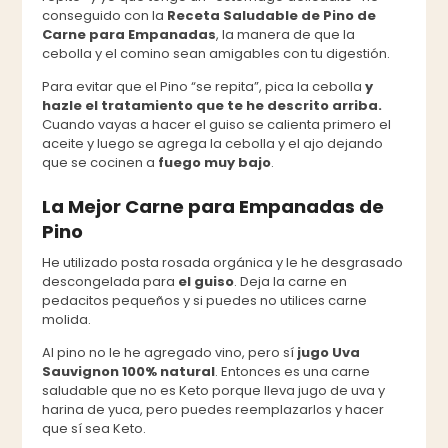
conseguido con la
Receta Saludable de Pino de
Carne para Empanadas
, la manera de que la
cebolla y el comino sean amigables con tu digestión.
Para evitar que el Pino “se repita”, pica la cebolla
y
hazle el tratamiento que te he descrito arriba.
Cuando vayas a hacer el guiso se calienta primero el
aceite y luego se agrega la cebolla y el ajo dejando
que se cocinen a
fuego muy
bajo
.
La Mejor Carne para Empanadas de
Pino
He utilizado posta rosada orgánica y le he desgrasado
descongelada para
el guiso
. Deja la carne en
pedacitos pequeños y si puedes no utilices carne
molida.
Al pino no le he agregado vino, pero sí
jugo Uva
Sauvignon 100% natural
. Entonces es una carne
saludable que no es Keto porque lleva jugo de uva y
harina de yuca, pero puedes reemplazarlos y hacer
que sí sea Keto.