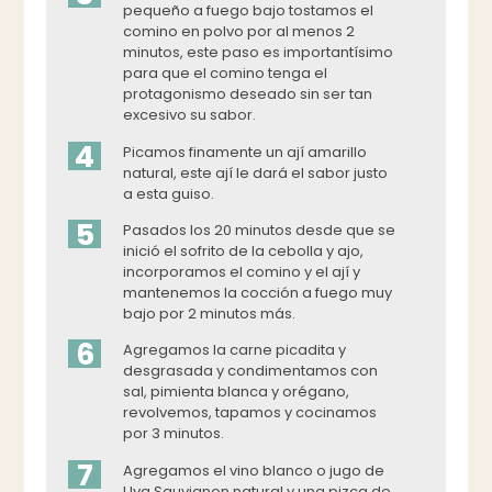
pequeño a fuego bajo tostamos el
comino en polvo por al menos 2
minutos, este paso es importantísimo
para que el comino tenga el
protagonismo deseado sin ser tan
excesivo su sabor.
4
Picamos finamente un ají amarillo
natural, este ají le dará el sabor justo
a esta guiso.
5
Pasados los 20 minutos desde que se
inició el sofrito de la cebolla y ajo,
incorporamos el comino y el ají y
mantenemos la cocción a fuego muy
bajo por 2 minutos más.
6
Agregamos la carne picadita y
desgrasada y condimentamos con
sal, pimienta blanca y orégano,
revolvemos, tapamos y cocinamos
por 3 minutos.
7
Agregamos el vino blanco o jugo de
Uva Sauvignon natural y una pizca de