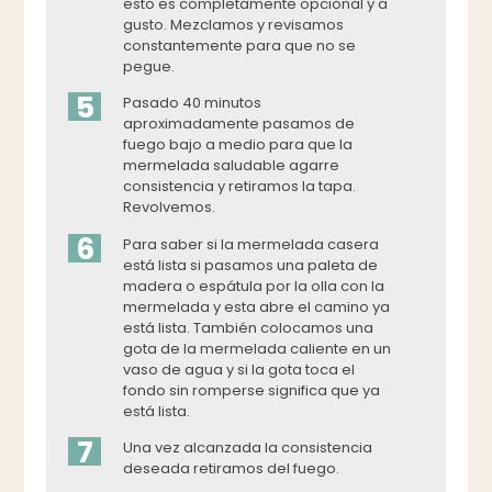
esto es completamente opcional y a
gusto. Mezclamos y revisamos
constantemente para que no se
pegue.
5
Pasado 40 minutos
aproximadamente pasamos de
fuego bajo a medio para que la
mermelada saludable agarre
consistencia y retiramos la tapa.
Revolvemos.
6
Para saber si la mermelada casera
está lista si pasamos una paleta de
madera o espátula por la olla con la
mermelada y esta abre el camino ya
está lista. También colocamos una
gota de la mermelada caliente en un
vaso de agua y si la gota toca el
fondo sin romperse significa que ya
está lista.
7
Una vez alcanzada la consistencia
deseada retiramos del fuego.