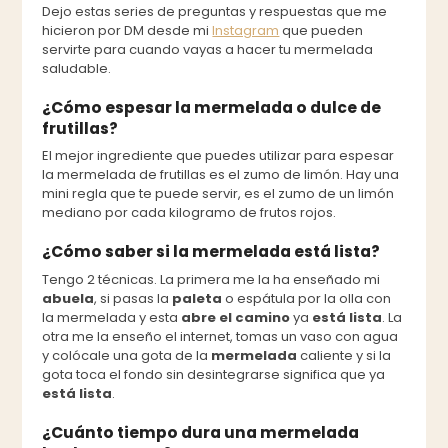
Dejo estas series de preguntas y respuestas que me
hicieron por DM desde mi
Instagram
que pueden
servirte para cuando vayas a hacer tu mermelada
saludable.
¿Cómo espesar la mermelada o dulce de
frutillas?
El mejor ingrediente que puedes utilizar para espesar
la mermelada de frutillas es el zumo de limón. Hay una
mini regla que te puede servir, es el zumo de un limón
mediano por cada kilogramo de frutos rojos.
¿Cómo saber si la mermelada está lista?
Tengo 2 técnicas. La primera me la ha enseñado mi
abuela
, si pasas la
paleta
o espátula por la olla con
la mermelada y esta
abre el camino
ya
está lista
. La
otra me la enseño el internet, tomas un vaso con agua
y colócale una gota de la
mermelada
caliente y si la
gota toca el fondo sin desintegrarse significa que ya
está lista
.
¿Cuánto tiempo dura una mermelada