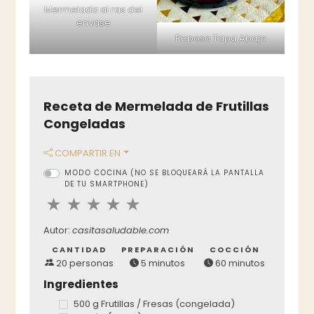
Mermelada al ras del
envase
Reposo Tapa Abajo
Receta de Mermelada de Frutillas
Congeladas
COMPARTIR EN
MODO COCINA
(NO SE BLOQUEARÁ LA PANTALLA
DE TU SMARTPHONE)
Autor:
casitasaludable.com
CANTIDAD
PREPARACIÓN
COCCIÓN
20 personas
5 minutos
60 minutos
Ingredientes
500 g Frutillas / Fresas (congelada)