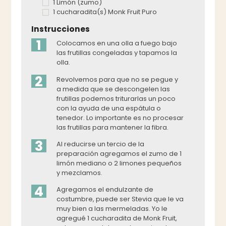
1 Limón (zumo)
1 cucharadita(s) Monk Fruit Puro
Instrucciones
1
Colocamos en una olla a fuego bajo
las frutillas congeladas y tapamos la
olla.
2
Revolvemos para que no se pegue y
a medida que se descongelen las
frutillas podemos triturarlas un poco
con la ayuda de una espátula o
tenedor. Lo importante es no procesar
las frutillas para mantener la fibra.
3
Al reducirse un tercio de la
preparación agregamos el zumo de 1
limón mediano o 2 limones pequeños
y mezclamos.
4
Agregamos el endulzante de
costumbre, puede ser Stevia que le va
muy bien a las mermeladas. Yo le
agregué 1 cucharadita de Monk Fruit,