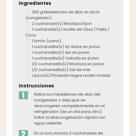
Ingredientes
250 g Medallones de atún al vacío
(congelado)
2 cucharada(s) Mostaza Dijon
1 cucharada(s) Aceite de Oliva / Palta /
Coco
1 Limón (zumo)
1 cucharadita(s) Ají dulce en polvo
1 cucharadita(s) Ajo en polvo
1 cucharadita(s) Cebolla en polvo
1/2 cucharadita(s) Mostaza en polvo
1/2 cucharadita(s) Sal de mar
1 pizca(s) Pimienta negra recién molida
Instrucciones
1
Retira los medallones de atún del
congelador y deja que se
descongelen completamente en el
refrigerador (de un día para otro).
Evitar la descongelación rápida con
agua caliente.
2
En un bol, mezcla 2 cucharadas de