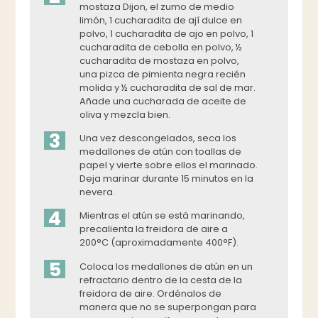
mostaza Dijon, el zumo de medio
limón, 1 cucharadita de ají dulce en
polvo, 1 cucharadita de ajo en polvo, 1
cucharadita de cebolla en polvo, ½
cucharadita de mostaza en polvo,
una pizca de pimienta negra recién
molida y ½ cucharadita de sal de mar.
Añade una cucharada de aceite de
oliva y mezcla bien.
3
Una vez descongelados, seca los
medallones de atún con toallas de
papel y vierte sobre ellos el marinado.
Deja marinar durante 15 minutos en la
nevera.
4
Mientras el atún se está marinando,
precalienta la freidora de aire a
200°C (aproximadamente 400°F).
5
Coloca los medallones de atún en un
refractario dentro de la cesta de la
freidora de aire. Ordénalos de
manera que no se superpongan para