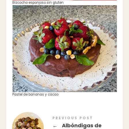
Bizcocho esponjoso sin gluten
Pastel de bananas y cacao
PREVIOUS POST
←
Albóndigas de