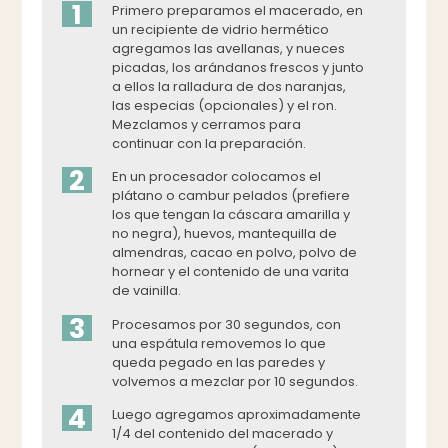
1
Primero preparamos el macerado, en
un recipiente de vidrio hermético
agregamos las avellanas, y nueces
picadas, los arándanos frescos y junto
a ellos la ralladura de dos naranjas,
las especias (opcionales) y el ron.
Mezclamos y cerramos para
continuar con la preparación.
2
En un procesador colocamos el
plátano o cambur pelados (prefiere
los que tengan la cáscara amarilla y
no negra), huevos, mantequilla de
almendras, cacao en polvo, polvo de
hornear y el contenido de una varita
de vainilla.
3
Procesamos por 30 segundos, con
una espátula removemos lo que
queda pegado en las paredes y
volvemos a mezclar por 10 segundos.
4
Luego agregamos aproximadamente
1/4 del contenido del macerado y