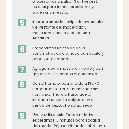
procesamos a pulso (3 a 4 veces),
esto es para fundir los sabores y
olores a la mezcla.
5
Incorporamos las chips de chocolate
y el restante del macerado y
mezclamos con ayuda de una
espátula.
6
Preparamos un molde de 20
centímetros de diámetro con aceite y
papel para hornear.
7
Agregamos la mezcla al molde y con
golpecitos nivelamos el contenido.
8
Con el horno precalentado a 180 °C
horneamos la Torta de Navidad sin
harina por 1 hora o hasta que al
introducir un palito delgado en el
centro del bizcocho salga seco.
9
Una vez lista esta Torta sin Harina,
esperamos 10 minutos para sacarla
del molde. Déjala enfriando sobre una