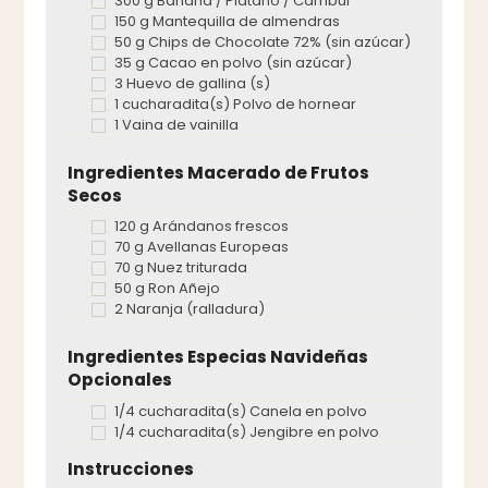
300 g Banana / Plátano / Cambur
150 g Mantequilla de almendras
50 g Chips de Chocolate 72% (sin azúcar)
35 g Cacao en polvo (sin azúcar)
3 Huevo de gallina (s)
1 cucharadita(s) Polvo de hornear
1 Vaina de vainilla
Ingredientes Macerado de Frutos
Secos
120 g Arándanos frescos
70 g Avellanas Europeas
70 g Nuez triturada
50 g Ron Añejo
2 Naranja (ralladura)
Ingredientes Especias Navideñas
Opcionales
1/4 cucharadita(s) Canela en polvo
1/4 cucharadita(s) Jengibre en polvo
Instrucciones