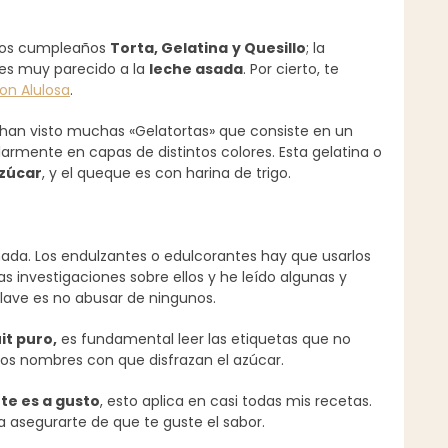
los cumpleaños
Torta, Gelatina
y Quesillo
; la
o es muy parecido a la
leche asada
. Por cierto, te
on Alulosa
.
e han visto muchas «Gelatortas» que consiste en un
rmente en capas de distintos colores. Esta gelatina o
azúcar
, y el queque es con harina de trigo.
nada. Los endulzantes o edulcorantes hay que usarlos
 investigaciones sobre ellos y he leído algunas y
clave es no abusar de ningunos.
it puro,
es fundamental leer las etiquetas que no
os nombres con que disfrazan el azúcar.
te es a gusto
, esto aplica en casi todas mis recetas.
 asegurarte de que te guste el sabor.