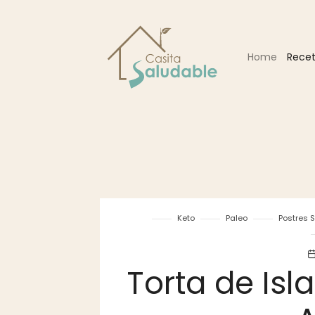
Home
Rece
Keto
Paleo
Postres 
Torta de Isl