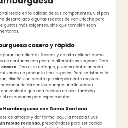
 hamburguesa
al reside en la calidad de sus componentes, y el pan
 he desarrollado algunas recetas de Pan Brioche para
os gustos más exigentes, sino que también sean
mentarias.
burguesa casero y rápido
porar ingredientes frescos y de alta calidad, como
s alimentados con pasto o alternativas veganas. Pero
 casero
. Con este enfoque, puedes controlar cada
ntizando un producto final superior. Para satisfacer la
lidad, diseñé una receta que simplemente requiere
procesador de alimentos, aunque una licuadora
 conveniente que una freidora de aire, también
so el microondas para experimentar.
n de Hamburguesa con Goma Xantana
ídate de amasar y dar forma; aquí, la mezcla fluye
n un molde redondo
, preparándose para ser cocida