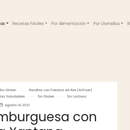
tas
Recetas Fáciles
Por Alimentación
Por Utensilios
B
Sin Gluten
Recetas con Freidora de Aire (AirFryer)
tas Saludables
Sin Gluten
Sin Lactosa
agosto 14, 2021
mburguesa con