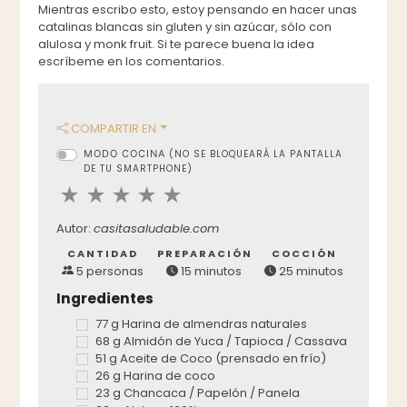
Mientras escribo esto, estoy pensando en hacer unas
catalinas blancas sin gluten y sin azúcar, sólo con
alulosa y monk fruit. Si te parece buena la idea
escríbeme en los comentarios.
COMPARTIR EN
MODO COCINA
(NO SE BLOQUEARÁ LA PANTALLA
DE TU SMARTPHONE)
Autor:
casitasaludable.com
CANTIDAD
PREPARACIÓN
COCCIÓN
5 personas
15 minutos
25 minutos
Ingredientes
77 g Harina de almendras naturales
68 g Almidón de Yuca / Tapioca / Cassava
51 g Aceite de Coco (prensado en frío)
26 g Harina de coco
23 g Chancaca / Papelón / Panela