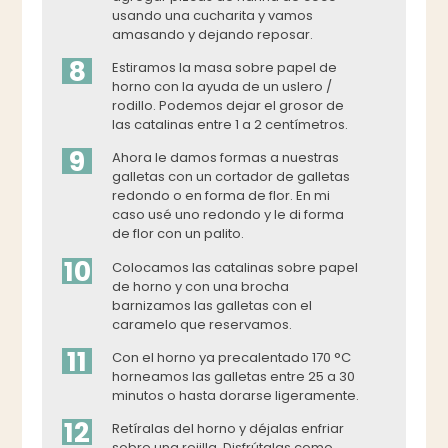
usando una cucharita y vamos
amasando y dejando reposar.
8
Estiramos la masa sobre papel de
horno con la ayuda de un uslero /
rodillo. Podemos dejar el grosor de
las catalinas entre 1 a 2 centímetros.
9
Ahora le damos formas a nuestras
galletas con un cortador de galletas
redondo o en forma de flor. En mi
caso usé uno redondo y le di forma
de flor con un palito.
10
Colocamos las catalinas sobre papel
de horno y con una brocha
barnizamos las galletas con el
caramelo que reservamos.
11
Con el horno ya precalentado 170 °C
horneamos las galletas entre 25 a 30
minutos o hasta dorarse ligeramente.
12
Retíralas del horno y déjalas enfriar
sobre una rejilla. Disfrútalas como