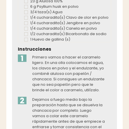
23 g Alulosa 100%
6 g Psyllium husk en polvo
3/4 taza(s) Agua
1/4 cucharadita(s) Clavo de olor en polvo
1/4 cucharadita(s) Jengibre en polvo
1/4 cucharadita(s) Canela en polvo
1/2 cucharadita(s) Bicarbonato de sodio
1 Huevo de gallina (s)
Instrucciones
1
Primero vamos a hacer el caramelo
ligero. En una olla colocamos el agua,
los clavos en polvo y el endulzante, yo
combiné alulosa con papelón /
chancaca. Si consigues un endulzante
que no sea papelón pero que le
brinde el color a caramelo, utilízalo.
2
Dejamos a fuego medio bajo la
preparación hasta que se disuelva la
chancaca por completo. Luego
vamos a colar este caramelo
rápidamente antes de que empiece a
enfriarse y tomar consistencia con el