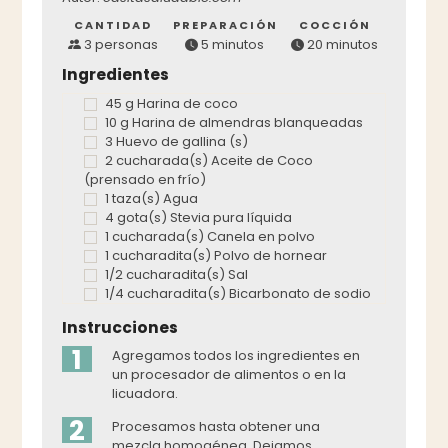
CANTIDAD
PREPARACIÓN
COCCIÓN
3 personas
5 minutos
20 minutos
Ingredientes
45 g Harina de coco
10 g Harina de almendras blanqueadas
3 Huevo de gallina (s)
2 cucharada(s) Aceite de Coco
(prensado en frío)
1 taza(s) Agua
4 gota(s) Stevia pura líquida
1 cucharada(s) Canela en polvo
1 cucharadita(s) Polvo de hornear
1/2 cucharadita(s) Sal
1/4 cucharadita(s) Bicarbonato de sodio
Instrucciones
1
Agregamos todos los ingredientes en
un procesador de alimentos o en la
licuadora.
2
Procesamos hasta obtener una
mezcla homogénea. Dejamos