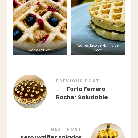
Waffles Keto de Harina de
Waffles dulces
Coco
PREVIOUS POST
←
Torta Ferrero
Rocher Saludable
NEXT POST
Keto waffles salados