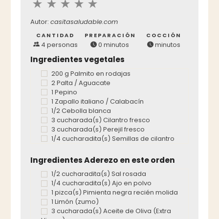
Autor:
casitasaludable.com
CANTIDAD
PREPARACIÓN
COCCIÓN
4 personas
0 minutos
minutos
Ingredientes vegetales
200 g Palmito en rodajas
2 Palta / Aguacate
1 Pepino
1 Zapallo italiano / Calabacín
1/2 Cebolla blanca
3 cucharada(s) Cilantro fresco
3 cucharada(s) Perejil fresco
1/4 cucharadita(s) Semillas de cilantro
Ingredientes Aderezo en este orden
1/2 cucharadita(s) Sal rosada
1/4 cucharadita(s) Ajo en polvo
1 pizca(s) Pimienta negra recién molida
1 Limón (zumo)
3 cucharada(s) Aceite de Oliva (Extra