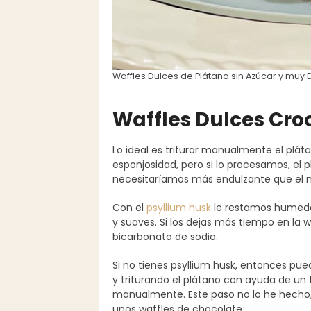
Waffles Dulces de Plátano sin Azúcar y muy
Waffles Dulces Cro
Lo ideal es triturar manualmente el plá
esponjosidad, pero si lo procesamos, el 
necesitaríamos más endulzante que el n
Con el
psyllium husk
le restamos humedad
y suaves. Si los dejas más tiempo en la 
bicarbonato de sodio.
Si no tienes psyllium husk, entonces pu
y triturando el plátano con ayuda de un 
manualmente. Este paso no lo he hecho,
unos waffles de chocolate.