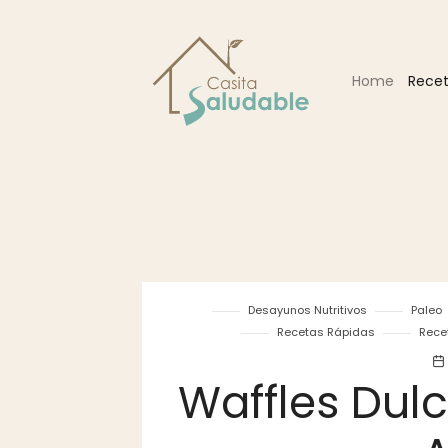
Home
Rece
Desayunos Nutritivos
Paleo
Recetas Rápidas
Rece
Waffles Dulc