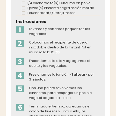
1/4 cucharadita(s) Cúrcuma en polvo
1 pizca(s) Pimienta negra recién molida
1 cucharada(s) Perejil fresco
Instrucciones
1
Lavamos y cortamos pequeñitos los
vegetales.
2
Colocamos el recipiente de acero
inoxidable dentro de la Instant Pot en
mi caso la DUO 60.
3
Encendemos la olla y agregamos el
aceite y los vegetales.
4
Presionamos la función
«Saltear»
por
3 minutos.
5
Con una paleta revolvemos los
alimentos, para despegar un posible
vegetal pegado a la olla.
6
Terminado el tiempo, agregamos el
caldo de huesos y junto a ella, los