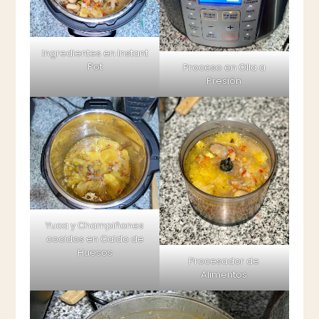
Ingredientes en Instant
Pot
Proceso en Olla a
Presión
Yuca y Champiñones
cocidos en Caldo de
Huesos
Procesador de
Alimentos