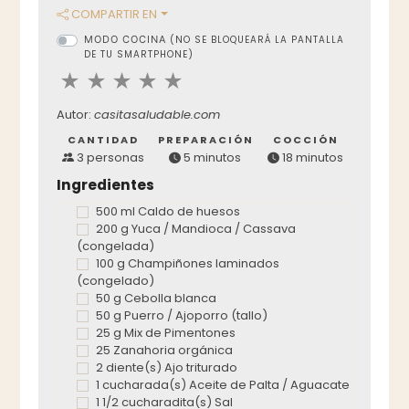
COMPARTIR EN
MODO COCINA
(NO SE BLOQUEARÁ LA PANTALLA
DE TU SMARTPHONE)
Autor:
casitasaludable.com
CANTIDAD
PREPARACIÓN
COCCIÓN
3 personas
5 minutos
18 minutos
Ingredientes
500 ml Caldo de huesos
200 g Yuca / Mandioca / Cassava
(congelada)
100 g Champiñones laminados
(congelado)
50 g Cebolla blanca
50 g Puerro / Ajoporro (tallo)
25 g Mix de Pimentones
25 Zanahoria orgánica
2 diente(s) Ajo triturado
1 cucharada(s) Aceite de Palta / Aguacate
1 1/2 cucharadita(s) Sal