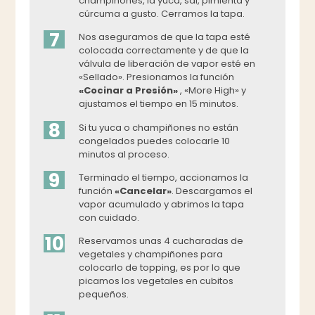
champiñones, la yuca, sal, pimienta y
cúrcuma a gusto. Cerramos la tapa.
7
Nos aseguramos de que la tapa esté
colocada correctamente y de que la
válvula de liberación de vapor esté en
«Sellado». Presionamos la función
«Cocinar a Presión»
, «More High» y
ajustamos el tiempo en 15 minutos.
8
Si tu yuca o champiñones no están
congelados puedes colocarle 10
minutos al proceso.
9
Terminado el tiempo, accionamos la
función
«Cancelar»
. Descargamos el
vapor acumulado y abrimos la tapa
con cuidado.
10
Reservamos unas 4 cucharadas de
vegetales y champiñones para
colocarlo de topping, es por lo que
picamos los vegetales en cubitos
pequeños.