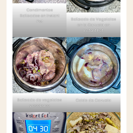
Condimentos
Salteados en Instant
Salteado de Vegetales
Pot
en la Cazuela en
Instant Pot
Salteado de vegetales
Caldo de Cazuela
y osobuco