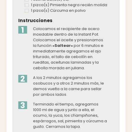
1 pizca(s) Pimienta negra recién molida
1 pizca(s) Cúrcuma en polvo
Instrucciones
1
Colocamos el recipiente de acero
inoxidable dentro de la Instant Pot.
Colocamos el aceite y presionamos
la función
«Saltear»
por 6 minutos e
inmediatamente agregamos el ajo
triturado, el tallo de cebollín en
rueditas, aceitunas laminadas y la
cebolla morada en juliana.
2
A los 2 minutos agregamos los
osobucos y a otros 2 minutos más, le
demos vuelta a la carne para sellar
por ambos lados.
3
Terminado el tiempo, agregamos
1000 ml de agua y junto a ella, el
ocumo, la yuca, los champiñones,
espárragos, sal, pimienta y cúrcuma a
gusto. Cerramos la tapa.