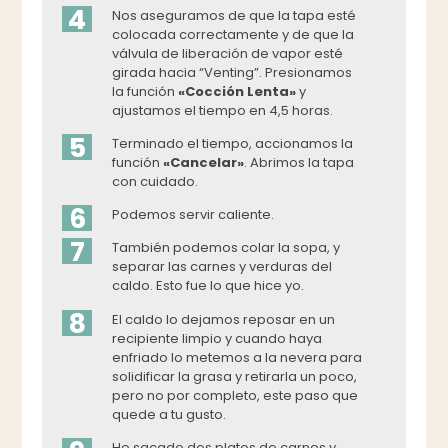
4
Nos aseguramos de que la tapa esté
colocada correctamente y de que la
válvula de liberación de vapor esté
girada hacia “Venting”. Presionamos
la función
«Cocción Lenta»
y
ajustamos el tiempo en 4,5 horas.
5
Terminado el tiempo, accionamos la
función
«Cancelar»
. Abrimos la tapa
con cuidado.
6
Podemos servir caliente.
7
También podemos colar la sopa, y
separar las carnes y verduras del
caldo. Esto fue lo que hice yo.
8
El caldo lo dejamos reposar en un
recipiente limpio y cuando haya
enfriado lo metemos a la nevera para
solidificar la grasa y retirarla un poco,
pero no por completo, este paso que
quede a tu gusto.
He sacado dos platos de carnes y