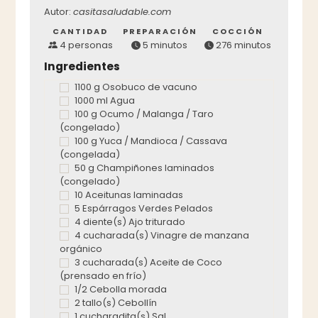
Autor:
casitasaludable.com
CANTIDAD
PREPARACIÓN
COCCIÓN
4 personas
5 minutos
276 minutos
Ingredientes
1100 g Osobuco de vacuno
1000 ml Agua
100 g Ocumo / Malanga / Taro
(congelado)
100 g Yuca / Mandioca / Cassava
(congelada)
50 g Champiñones laminados
(congelado)
10 Aceitunas laminadas
5 Espárragos Verdes Pelados
4 diente(s) Ajo triturado
4 cucharada(s) Vinagre de manzana
orgánico
3 cucharada(s) Aceite de Coco
(prensado en frío)
1/2 Cebolla morada
2 tallo(s) Cebollín
1 cucharadita(s) Sal