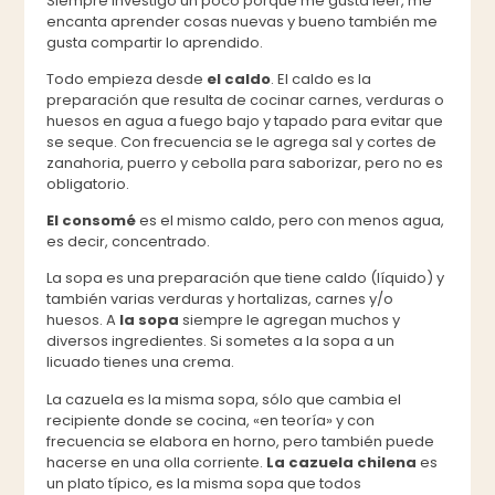
Siempre investigo un poco porque me gusta leer, me
encanta aprender cosas nuevas y bueno también me
gusta compartir lo aprendido.
Todo empieza desde
el caldo
. El caldo es la
preparación que resulta de cocinar carnes, verduras o
huesos en agua a fuego bajo y tapado para evitar que
se seque. Con frecuencia se le agrega sal y cortes de
zanahoria, puerro y cebolla para saborizar, pero no es
obligatorio.
El consomé
es el mismo caldo, pero con menos agua,
es decir, concentrado.
La sopa es una preparación que tiene caldo (líquido) y
también varias verduras y hortalizas, carnes y/o
huesos. A
la sopa
siempre le agregan muchos y
diversos ingredientes. Si sometes a la sopa a un
licuado tienes una crema.
La cazuela es la misma sopa, sólo que cambia el
recipiente donde se cocina, «en teoría» y con
frecuencia se elabora en horno, pero también puede
hacerse en una olla corriente.
La cazuela chilena
es
un plato típico, es la misma sopa que todos